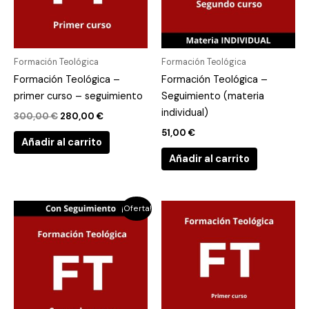
Formación Teológica
Formación Teológica
Formación Teológica –
Formación Teológica –
primer curso – seguimiento
Seguimiento (materia
individual)
300,00
€
280,00
€
51,00
€
Añadir al carrito
Añadir al carrito
El
El
¡Oferta!
precio
precio
original
actual
era:
es:
300,00 €.
280,00 €.