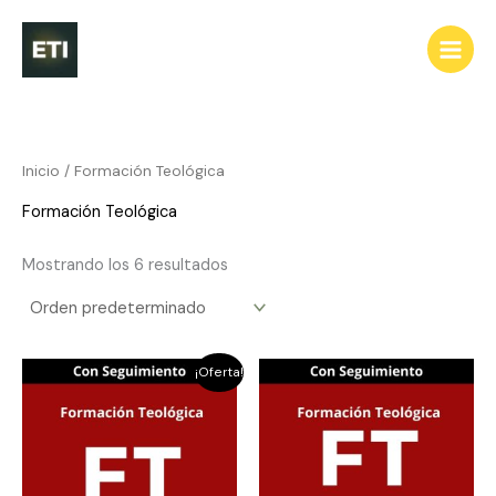
Ir
al
contenido
Inicio
/ Formación Teológica
Formación Teológica
Mostrando los 6 resultados
El
El
¡Oferta!
precio
precio
original
actual
era:
es:
300,00 €.
280,00 €.