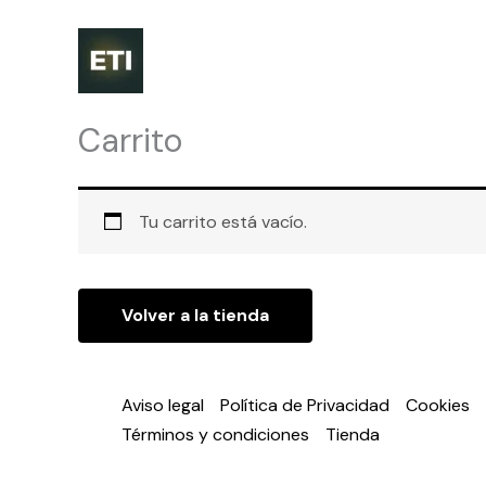
Ir
al
contenido
Carrito
Tu carrito está vacío.
Volver a la tienda
Aviso legal
Política de Privacidad
Cookies
Términos y condiciones
Tienda