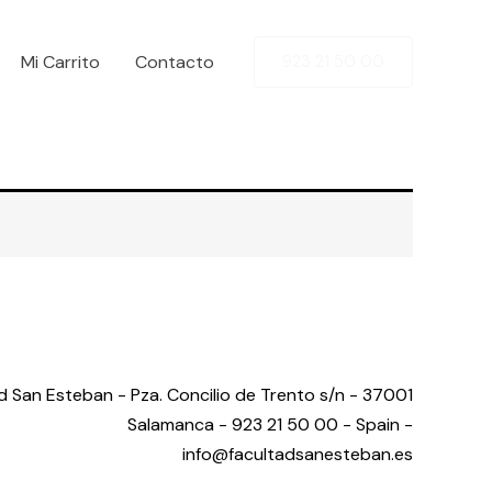
Mi Carrito
Contacto
923 21 50 00
d San Esteban - Pza. Concilio de Trento s/n - 37001
Salamanca - 923 21 50 00 -
Spain -
info@facultadsanesteban.es